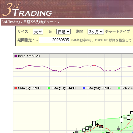
3rd.Trading - 日経225先物チャート -
サイズ
足
期間
チャートタイプ
：
：
：
期間指定：～
※半角数字8桁。19890101以降を指定し